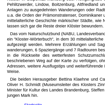
Pehlitzwerder, Lindow, Boitzenburg, Altfriedlan
Anlagen zu ausgedehnten Wanderungen oder Radtou
u.a. die Orden der Prämonstratenser, Dominikaner un
mittelalterliche Geschichte märkischer Städte, wi
lassen sich gar die Reste dreier Klöster bewundern.
Das vom Naturschutzbund (NABU, Landesverband Br
ein "Kloster-Wörterbuch", in dem 30 mittelalterliche
aufgezeigt werden. Mehrere Erzählungen und Sage
wanderungen, 6 Spazier­gänge und 7 Rad­touren besc
in die Rückseite des wetterfesten Schutzumschl
beschriebenen Weg auf der Karte zu verfolgen, o
Adressen, weitere Ausflugstips und weiterführende 
Weise.
Die beiden Herausgeber Bettina Klaehne und Ca
Oliver H. Schmidt (Museumsleiter des Klosters Zinna
Minister für Kultur des Landes Brandenburg, Steffen 
jungen Mark hin.