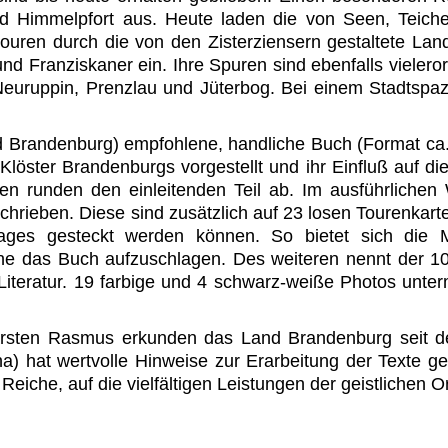
d und Himmelpfort aus. Heute laden die von Seen, Te
ren durch die von den Zisterziensern gestaltete Lan
d Franziskaner ein. Ihre Spuren sind ebenfalls vielerort
e Neuruppin, Prenzlau und Jüterbog. Bei einem Stadtsp
andenburg) empfohlene, handliche Buch (Format ca. 12
 Klöster Brandenburgs vorgestellt und ihr Einfluß auf di
n runden den einleitenden Teil ab. Im ausführlichen
hrieben. Diese sind zusätzlich auf 23 losen Tourenkart
ages gesteckt werden können. So bietet sich die M
hne das Buch aufzuschlagen. Des weiteren nennt der 
Literatur. 19 farbige und 4 schwarz-weiße Photos unter
rsten Rasmus erkunden das Land Brandenburg seit de
) hat wertvolle Hinweise zur Erarbeitung der Texte gel
Reiche, auf die vielfältigen Leistungen der geistlichen O