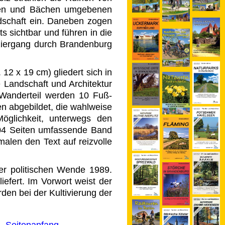
ichen und Bächen umgebenen
dschaft ein. Daneben zogen
s sichtbar und führen in die
aziergang durch Brandenburg
 x 19 cm) gliedert sich in
e Landschaft und Architektur
 Wanderteil werden 10 Fuß­
en abgebildet, die wahlweise
öglichkeit, unterwegs den
104 Seiten umfassende Band
malen den Text auf reizvolle
r politischen Wende 1989.
iefert. Im Vorwort weist der
rden bei der Kultivierung der